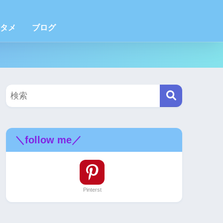
タメ
ブログ
＼follow me／
Pinterst