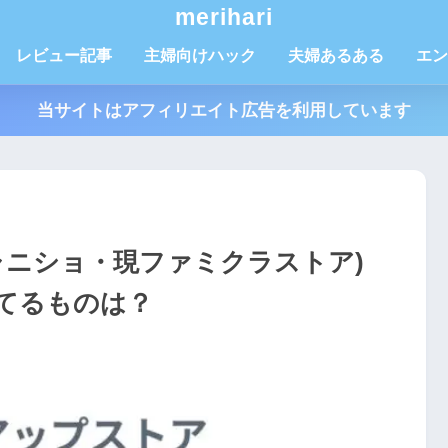
merihari
レビュー記事
主婦向けハック
夫婦あるある
エン
当サイトはアフィリエイト広告を利用しています
ャニショ・現ファミクラストア)
てるものは？