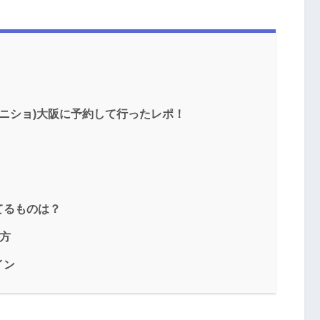
ャニショ)大阪に予約して行ったレポ！
てるものは？
い方
イン